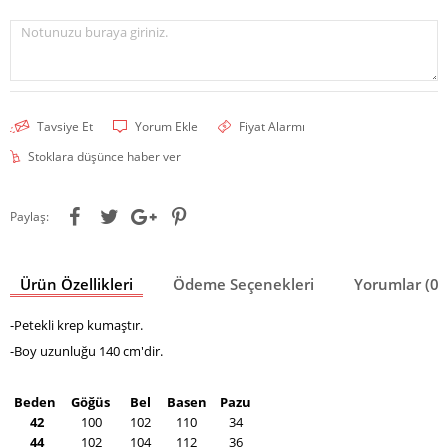
Notunuzu buraya giriniz.
Tavsiye Et
Yorum Ekle
Fiyat Alarmı
Stoklara düşünce haber ver
Paylaş:
Ürün Özellikleri
Ödeme Seçenekleri
Yorumlar (0)
-Petekli krep kumaştır.
-Boy uzunluğu 140 cm'dir.
Beden
Göğüs
Bel
Basen
Pazu
42
100
102
110
34
44
102
104
112
36