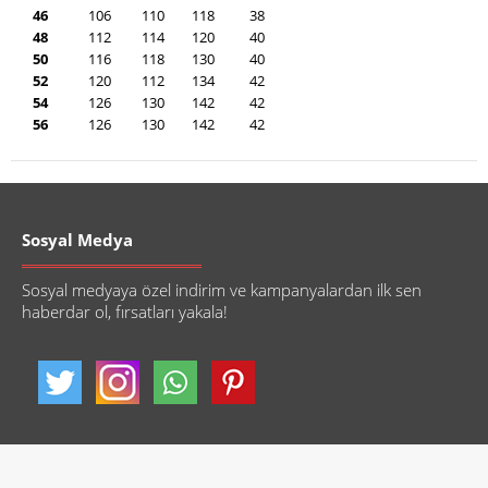
46
106
110
118
38
48
112
114
120
40
50
116
118
130
40
52
120
112
134
42
54
126
130
142
42
56
126
130
142
42
Sosyal Medya
Sosyal medyaya özel indirim ve kampanyalardan ilk sen
haberdar ol, fırsatları yakala!