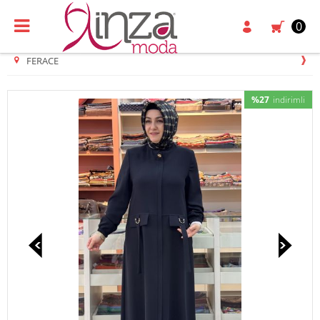
0
FERACE
%27
indirimli