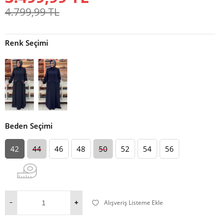
4.799,99
TL
Renk Seçimi
Beden Seçimi
42
44
46
48
50
52
54
56
Alışveriş Listeme Ekle