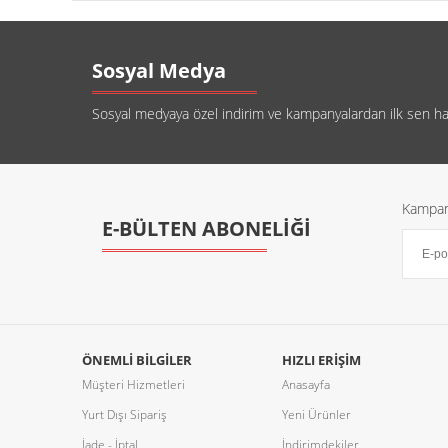
Sosyal Medya
Sosyal medyaya özel indirim ve kampanyalardan ilk sen habe
Kampany
E-BÜLTEN ABONELİĞİ
ÖNEMLI BILGILER
HIZLI ERIŞIM
Müşteri Hizmetleri
Anasayfa
Yurt Dışı Sipariş
Yeni Ürünler
İade - İptal
İndirimdekiler