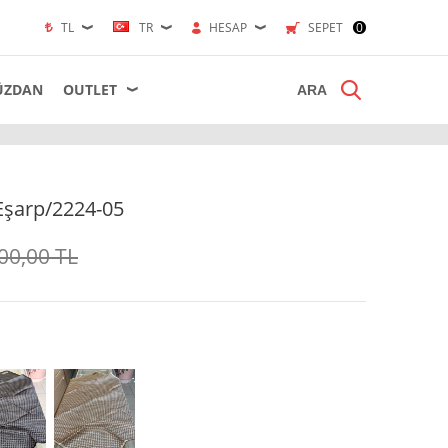
TL
TR
HESAP
SEPET
0
ÜZDAN
OUTLET
Eşarp/2224-05
00,00
TL