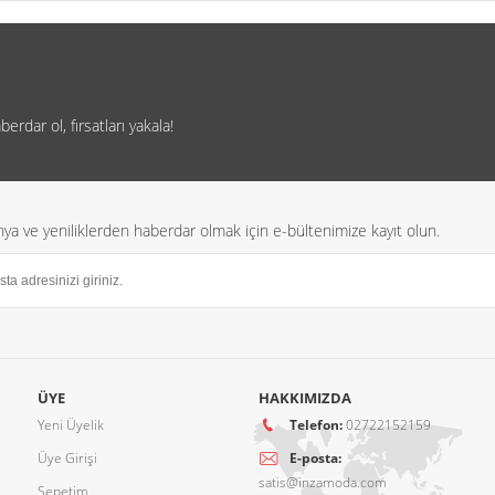
rdar ol, fırsatları yakala!
a ve yeniliklerden haberdar olmak için e-bültenimize kayıt olun.
ÜYE
HAKKIMIZDA
Yeni Üyelik
Telefon:
02722152159
Üye Girişi
E-posta:
satis@inzamoda.com
Sepetim