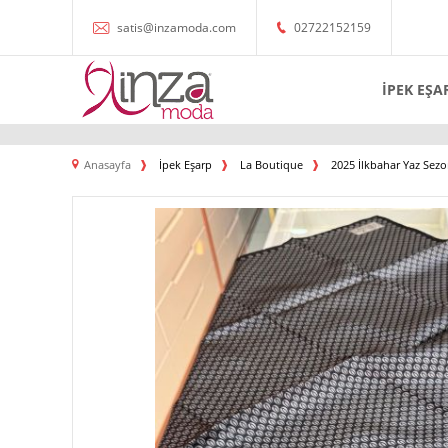
satis@inzamoda.com
02722152159
İPEK EŞA
Anasayfa
İpek Eşarp
La Boutique
2025 İlkbahar Yaz Sez