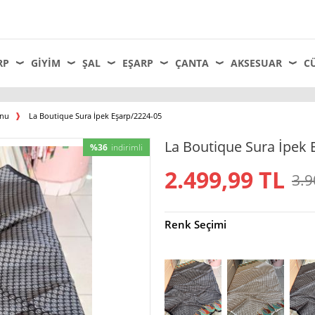
RP
GIYIM
ŞAL
EŞARP
ÇANTA
AKSESUAR
C
onu
La Boutique Sura İpek Eşarp/2224-05
La Boutique Sura İpek 
%36
indirimli
2.499,99
TL
3.9
Renk Seçimi