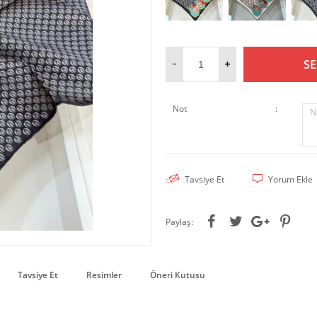
SE
Not
:
N
Tavsiye Et
Yorum Ekle
Paylaş:
Tavsiye Et
Resimler
Öneri Kutusu