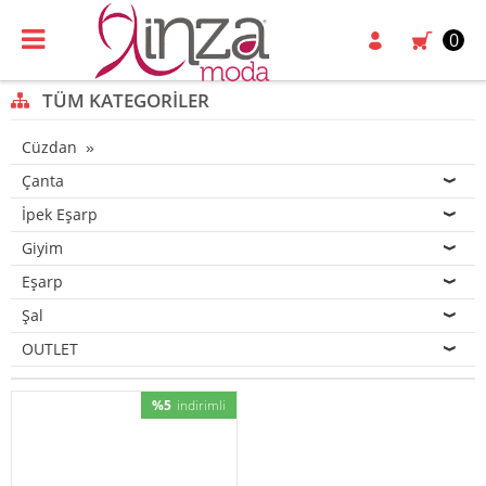
0
TÜM KATEGORILER
Cüzdan
Çanta
İpek Eşarp
Giyim
Eşarp
Şal
OUTLET
%5
indirimli