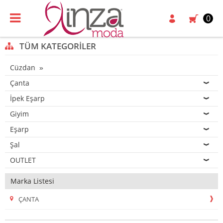
0
TÜM KATEGORILER
Cüzdan
Çanta
İpek Eşarp
Giyim
Eşarp
Şal
OUTLET
Marka Listesi
ÇANTA