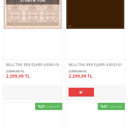
STOKTA YOK
BELLİ TİVİL İPEK EŞARP/ 4304D-05
BELLİ TİVİL İPEK EŞARP/ 4305D-01
2.899,90 TL
2.899,90 TL
2.299,99 TL
2.299,99 TL
%21
indirimli
%21
indirimli