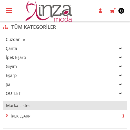
0
TÜM KATEGORILER
Cüzdan
Çanta
İpek Eşarp
Giyim
Eşarp
Şal
OUTLET
Marka Listesi
İPEK EŞARP