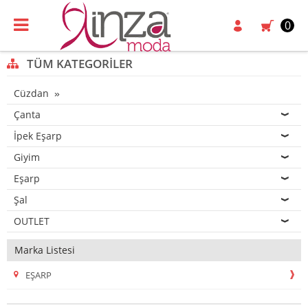
0
TÜM KATEGORILER
Cüzdan
Çanta
İpek Eşarp
Giyim
Eşarp
Şal
OUTLET
Marka Listesi
EŞARP