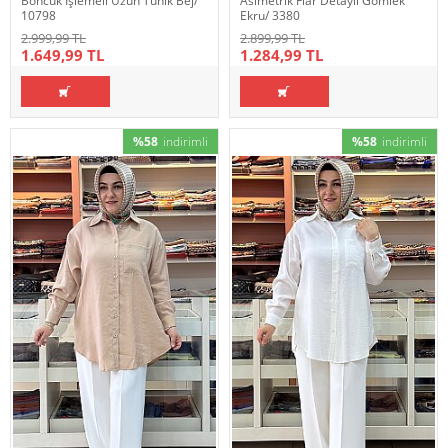
Boncuk İşlemeli Uzun Tunik Bej/
Asimetrik Flar Detaylı Gömlek
10798
Ekru/ 3380
2.999,99 TL
2.899,99 TL
1.649,99 TL
1.284,99 TL
%58
indirimli
%58
indirimli