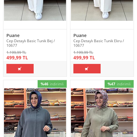
Puane
Puane
Cep Detaylı Basic Tunik Bej /
Cep Detaylı Basic Tunik Ekru /
10677
10677
1.199,99 TL
1.199,99 TL
499,99 TL
499,99 TL
%46
indirimli
%47
indirimli