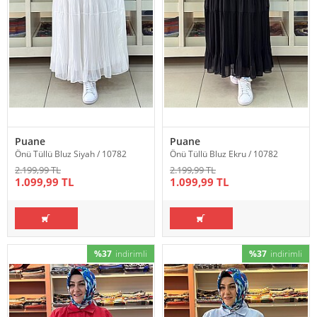
Puane
Puane
Önü Tüllü Bluz Siyah / 10782
Önü Tüllü Bluz Ekru / 10782
2.199,99 TL
2.199,99 TL
1.099,99 TL
1.099,99 TL
%37
indirimli
%37
indirimli