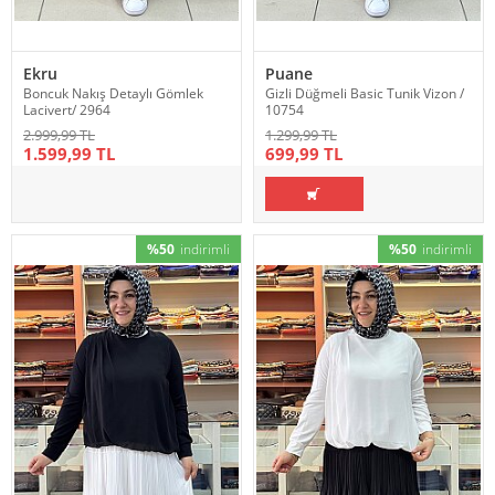
Ekru
Puane
Boncuk Nakış Detaylı Gömlek
Gizli Düğmeli Basic Tunik Vizon /
Lacivert/ 2964
10754
2.999,99 TL
1.299,99 TL
1.599,99 TL
699,99 TL
%50
indirimli
%50
indirimli