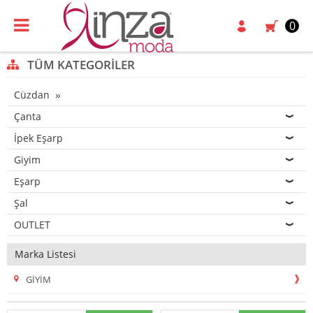
0
TÜM KATEGORILER
Cüzdan
Çanta
İpek Eşarp
Giyim
Eşarp
Şal
OUTLET
Marka Listesi
GIYIM