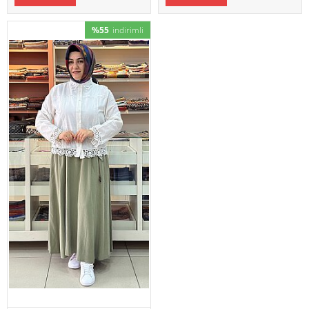
%55
indirimli