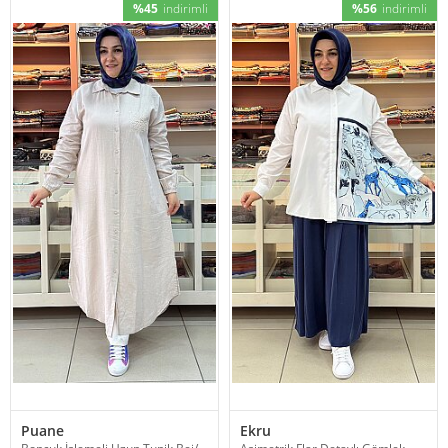
%45
indirimli
%56
indirimli
Puane
Ekru