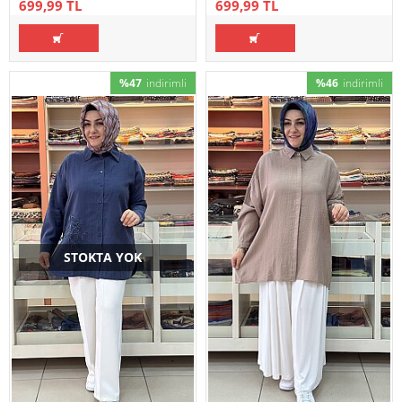
699,99 TL
699,99 TL
%47
indirimli
%46
indirimli
STOKTA YOK