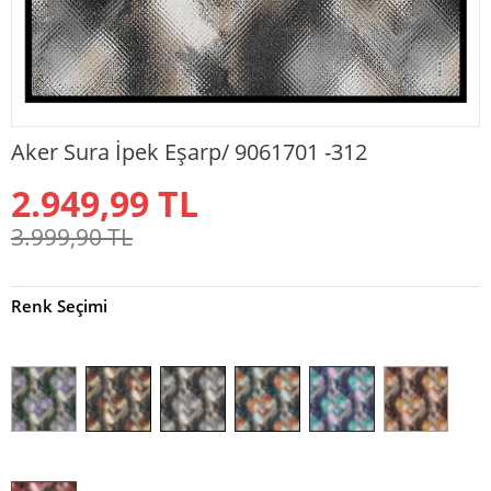
Aker Sura İpek Eşarp/ 9061701 -312
2.949,99
TL
3.999,90
TL
Renk Seçimi