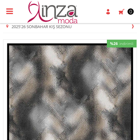
0
2025'26 SONBAHAR KIŞ SEZONU
%26
indirimli