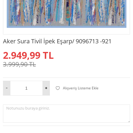
Aker Sura Tivil İpek Eşarp/ 9096713 -921
2.949,99
TL
3.999,90
TL
Alışveriş Listeme Ekle
Notunuzu buraya giriniz.