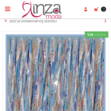
0
2025'26 SONBAHAR KIŞ SEZONU
%26
indirimli