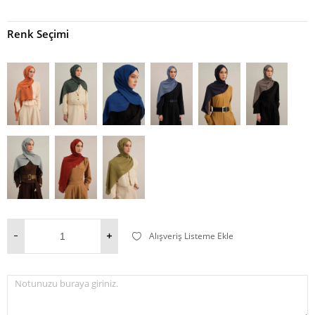
Renk Seçimi
Alışveriş Listeme Ekle
Notunuzu buraya giriniz.