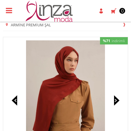
0
ARMINE PREMIUM ŞAL
%71
indirimli