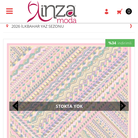
0
2026 İLKBAHAR YAZ SEZONU
%34
indirimli
STOKTA YOK