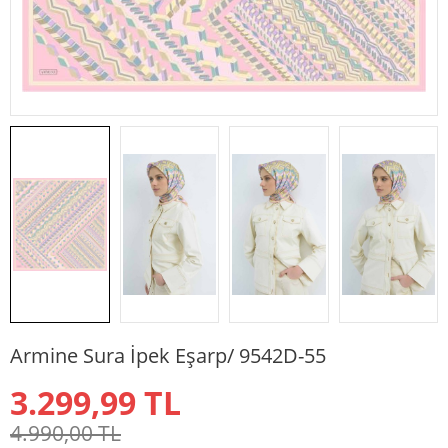
Armine Sura İpek Eşarp/ 9542D-55
3.299,99
TL
4.990,00
TL