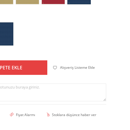
PETE EKLE
Alışveriş Listeme Ekle
otunuzu buraya giriniz.
Fiyat Alarmı
Stoklara düşünce haber ver