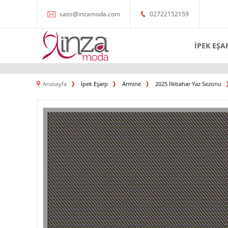
satis@inzamoda.com
02722152159
İPEK EŞA
Anasayfa
İpek Eşarp
Armine
2025 İlkbahar Yaz Sezonu