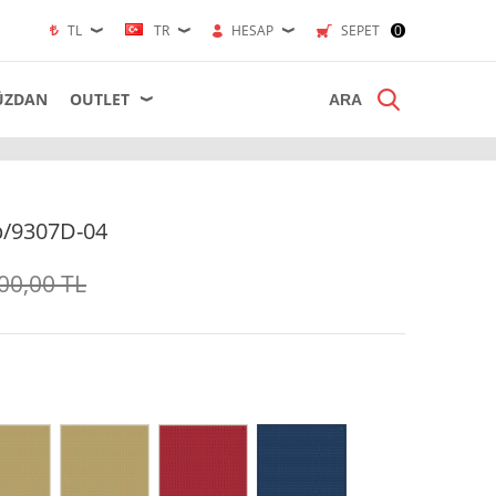
TL
TR
HESAP
SEPET
0
ÜZDAN
OUTLET
p/9307D-04
00,00
TL