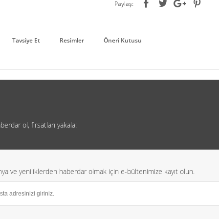
Paylaş:
Tavsiye Et
Resimler
Öneri Kutusu
rdar ol, fırsatları yakala!
a ve yeniliklerden haberdar olmak için e-bültenimize kayıt olun.