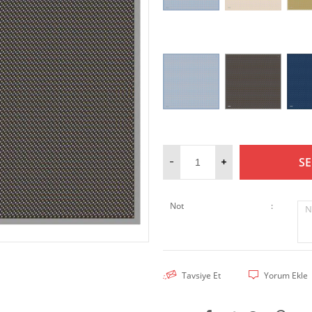
SE
Not
:
N
Tavsiye Et
Yorum Ekle