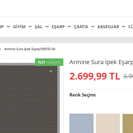
RP
GIYIM
ŞAL
EŞARP
ÇANTA
AKSESUAR
C
Armine Sura İpek Eşarp/9307D-04
Armine Sura İpek Eşar
%31
indirimli
2.699,99
TL
3.9
Renk Seçimi