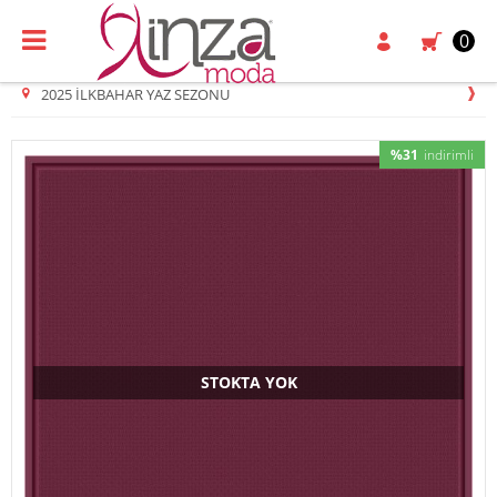
0
2025 İLKBAHAR YAZ SEZONU
%31
indirimli
STOKTA YOK