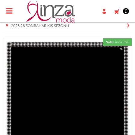
0
2025'26 SONBAHAR KIŞ SEZONU
%40
indirimli