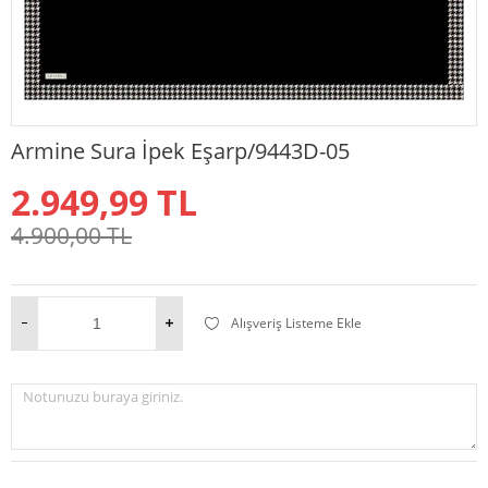
Armine Sura İpek Eşarp/9443D-05
2.949,99
TL
4.900,00
TL
Alışveriş Listeme Ekle
Notunuzu buraya giriniz.