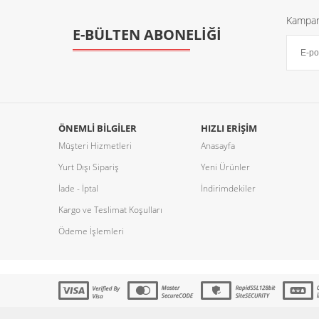
Kampany
E-BÜLTEN ABONELİĞİ
ÖNEMLI BILGILER
HIZLI ERIŞIM
Müşteri Hizmetleri
Anasayfa
Yurt Dışı Sipariş
Yeni Ürünler
İade - İptal
İndirimdekiler
Kargo ve Teslimat Koşulları
Ödeme İşlemleri