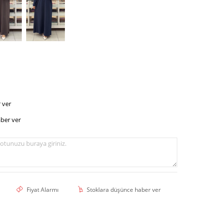
 ver
ber ver
otunuzu buraya giriniz.
Fiyat Alarmı
Stoklara düşünce haber ver