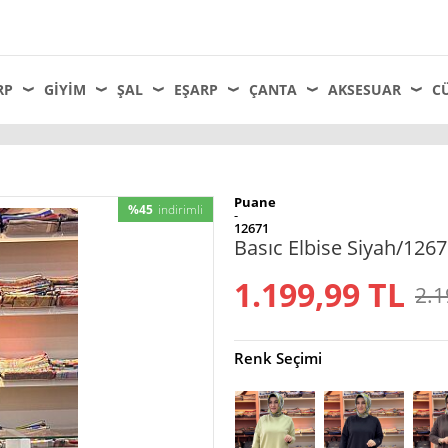
RP
GIYIM
ŞAL
EŞARP
ÇANTA
AKSESUAR
C
Puane
%45
indirimli
-
12671
Basıc Elbise Siyah/126
1.199,99
TL
2.1
Renk Seçimi