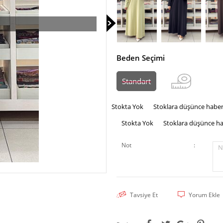
Beden Seçimi
Standart
Stokta Yok
Stoklara düşünce haber
Stokta Yok
Stoklara düşünce ha
Not
:
N
Tavsiye Et
Yorum Ekle