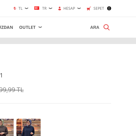
TL
TR
HESAP
SEPET
0
ÜZDAN
OUTLET
71
99,99
TL