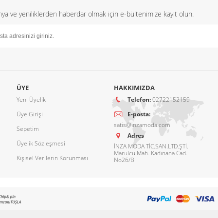
a ve yeniliklerden haberdar olmak için e-bültenimize kayıt olun.
ÜYE
HAKKIMIZDA
Yeni Üyelik
Telefon:
02722152159
Üye Girişi
E-posta:
satis@inzamoda.com
Sepetim
Adres
Üyelik Sözleşmesi
İNZA MODA TİC.SAN.LTD.ŞTİ.
Marulcu Mah. Kadınana Cad.
Kişisel Verilerin Korunması
No26/B