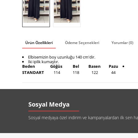
Ürün Özellikleri
Ödeme Seçenekleri
Yorumlar (0)
Elbisemizin boy uzunluğu 140 cm'dir.
İki iplik kumaştır.
Beden
Göğüs
Bel
Basen
Pazu
STANDART
114
118
122
44
Sosyal Medya
Sosyal medyaya özel indirim ve kampanyalardan ilk sen habe