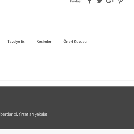
Paylaş:
Tavsiye Et
Resimler
Öneri Kutusu
rdar ol, fırsatları yakala!