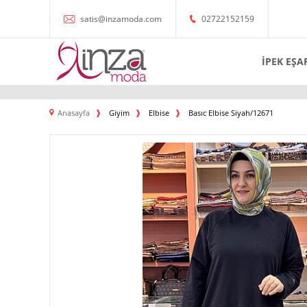
satis@inzamoda.com
02722152159
İPEK EŞA
Anasayfa
Giyim
Elbise
Basıc Elbise Siyah/12671