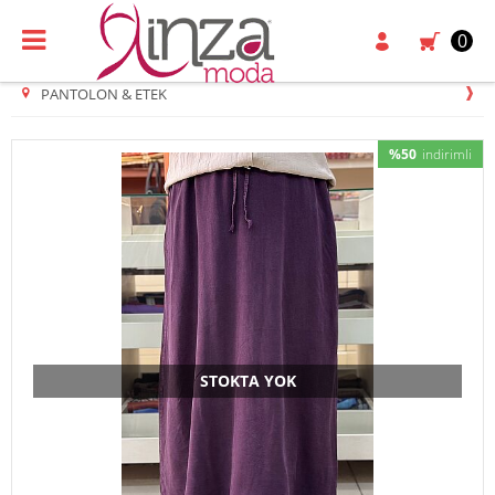
0
PANTOLON & ETEK
%50
indirimli
STOKTA YOK