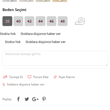
Beden Seçimi
38
40
42
44
46
48
Stokta Yok
Stoklara düşünce haber ver
Stokta Yok
Stoklara düşünce haber ver
Notunuzu buraya giriniz.
Tavsiye Et
Yorum Ekle
Fiyat Alarmı
Stoklara düşünce haber ver
Paylaş: