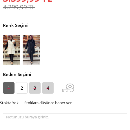
4.299,99
TL
Renk Seçimi
Beden Seçimi
1
2
3
4
Stokta Yok
Stoklara düşünce haber ver
Notunuzu buraya giriniz.