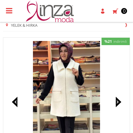
0
YELEK & HIRKA
%21
indirimli