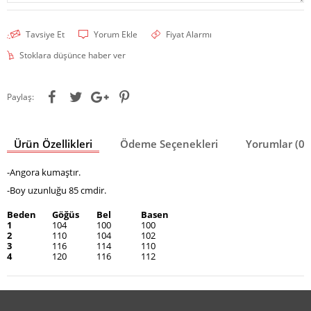
Tavsiye Et
Yorum Ekle
Fiyat Alarmı
Stoklara düşünce haber ver
Paylaş:
Ürün Özellikleri
Ödeme Seçenekleri
Yorumlar (0)
-Angora kumaştır.
-Boy uzunluğu 85 cmdir.
Beden
Göğüs
Bel
Basen
1
104
100
100
2
110
104
102
3
116
114
110
4
120
116
112