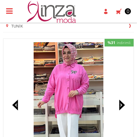
0
TUNIK
%31
indirimli