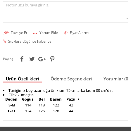
Notunuzu buraya giriniz.
Tavsiye Et
Yorum Ekle
Fiyat Alarmı
Stoklara düşünce haber ver
Paylaş:
Ürün Özellikleri
Ödeme Seçenekleri
Yorumlar (0)
Tuniğimiz boy uzunluğu ön kısım 75 cm arka kısım 80 cm'dir.
Çilek kumaştır.
Beden
Göğüs
Bel
Basen
Pazu
S-M
114
118
122
42
L-XL
124
126
128
44