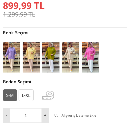
899,99
TL
1.299,99
TL
Renk Seçimi
Beden Seçimi
S-M
L-XL
Alışveriş Listeme Ekle