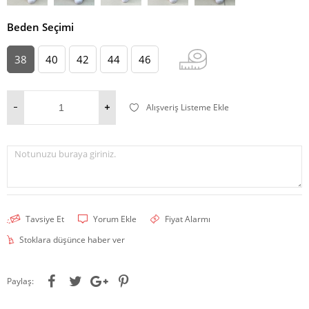
Beden Seçimi
38
40
42
44
46
Alışveriş Listeme Ekle
Notunuzu buraya giriniz.
Tavsiye Et
Yorum Ekle
Fiyat Alarmı
Stoklara düşünce haber ver
Paylaş: