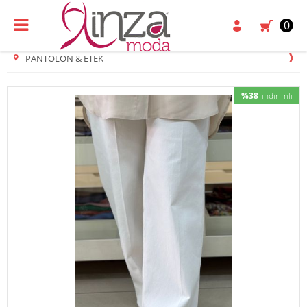
0
PANTOLON & ETEK
%38
indirimli