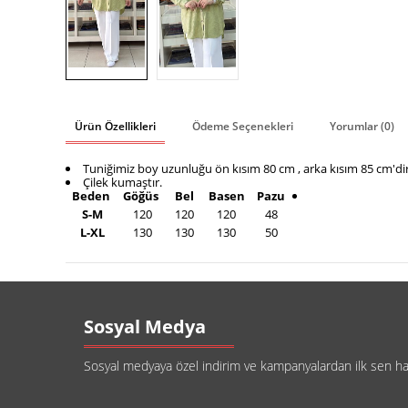
Ürün Özellikleri
Ödeme Seçenekleri
Yorumlar (0)
Tuniğimiz boy uzunluğu ön kısım 80 cm , arka kısım 85 cm'dir
Çilek kumaştır.
Beden
Göğüs
Bel
Basen
Pazu
S-M
120
120
120
48
L-XL
130
130
130
50
Sosyal Medya
Sosyal medyaya özel indirim ve kampanyalardan ilk sen habe