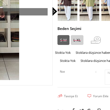
Beden Seçimi
S-M
L-XL
Stokta Yok
Stoklara düşünce haber
Stokta Yok
Stoklara düşünce ha
Not
:
N
Tavsiye Et
Yorum Ekle