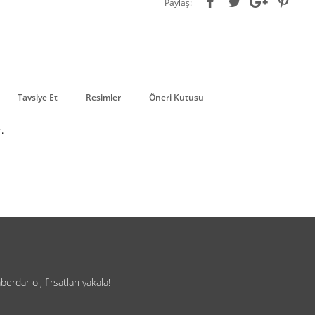
Paylaş:
Tavsiye Et
Resimler
Öneri Kutusu
.
rdar ol, fırsatları yakala!