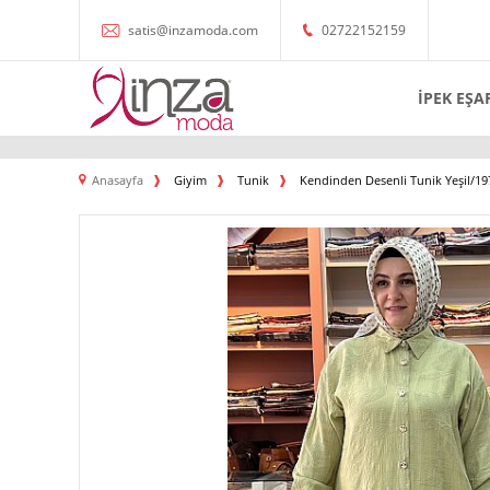
satis@inzamoda.com
02722152159
İPEK EŞA
Anasayfa
Giyim
Tunik
Kendinden Desenli Tunik Yeşil/19