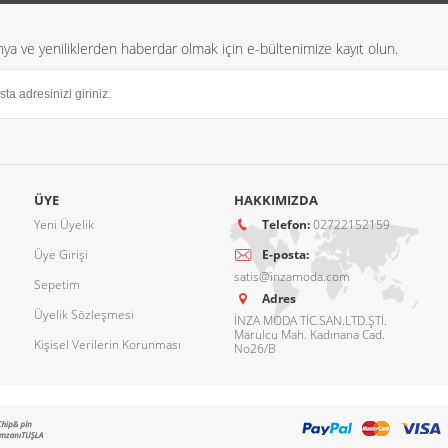
a ve yeniliklerden haberdar olmak için e-bültenimize kayıt olun.
ÜYE
HAKKIMIZDA
Yeni Üyelik
Telefon:
02722152159
Üye Girişi
E-posta:
satis@inzamoda.com
Sepetim
Adres
Üyelik Sözleşmesi
İNZA MODA TİC.SAN.LTD.ŞTİ.
Marulcu Mah. Kadınana Cad.
Kişisel Verilerin Korunması
No26/B