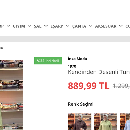
RP
GIYIM
ŞAL
EŞARP
ÇANTA
AKSESUAR
C
70
İnza Moda
%32
indirimli
-
1970
Kendinden Desenli Tuni
889,99
TL
1.299
Renk Seçimi