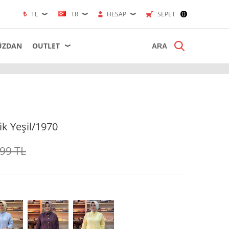
TL
TR
HESAP
SEPET
0
ÜZDAN
OUTLET
k Yeşil/1970
,99
TL