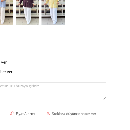
 ver
ber ver
otunuzu buraya giriniz.
Fiyat Alarmı
Stoklara düşünce haber ver