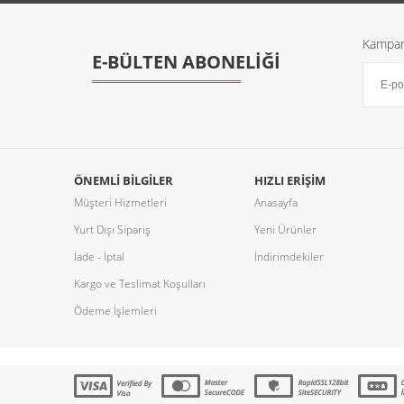
Kampany
E-BÜLTEN ABONELİĞİ
ÖNEMLI BILGILER
HIZLI ERIŞIM
Müşteri Hizmetleri
Anasayfa
Yurt Dışı Sipariş
Yeni Ürünler
İade - İptal
İndirimdekiler
Kargo ve Teslimat Koşulları
Ödeme İşlemleri