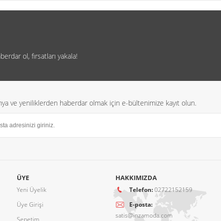
rdar ol, fırsatları yakala!
a ve yeniliklerden haberdar olmak için e-bültenimize kayıt olun.
ÜYE
HAKKIMIZDA
Yeni Üyelik
Telefon:
02722152159
Üye Girişi
E-posta:
satis@inzamoda.com
Sepetim