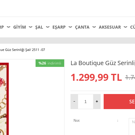
RP
GIYIM
ŞAL
EŞARP
ÇANTA
AKSESUAR
C
ue Güz Serinliği Şal/ 2511 -07
La Boutique Güz Serinli
%26
indirimli
1.299,99
TL
1.7
SE
Not
:
N