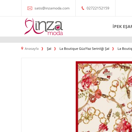
satis@inzamoda.com
02722152159
İPEK EŞA
Anasayfa
Şal
La Boutique Güz/Yaz Serinliği Şal
La Boutiq