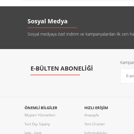
Sosyal Medya
Sosyal medyaya özel indirim ve kampanyalardan ilk sen habe
Kampany
E-BÜLTEN ABONELİĞİ
ÖNEMLI BILGILER
HIZLI ERIŞIM
Müşteri Hizmetleri
Anasayfa
Yurt Dışı Sipariş
Yeni Ürünler
İade - İptal
İndirimdekiler