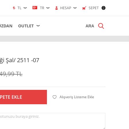
TL
TR
HESAP
SEPET
0
ÜZDAN
OUTLET
ği Şal/ 2511 -07
49,99
TL
PETE EKLE
Alışveriş Listeme Ekle
otunuzu buraya giriniz.