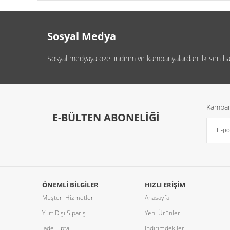
Sosyal Medya
Sosyal medyaya özel indirim ve kampanyalardan ilk sen habe
Kampany
E-BÜLTEN ABONELİĞİ
ÖNEMLI BILGILER
HIZLI ERIŞIM
Müşteri Hizmetleri
Anasayfa
Yurt Dışı Sipariş
Yeni Ürünler
İade - İptal
İndirimdekiler