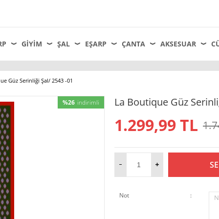
RP
GIYIM
ŞAL
EŞARP
ÇANTA
AKSESUAR
C
ue Güz Serinliği Şal/ 2543 -01
La Boutique Güz Serinli
%26
indirimli
1.299,99
TL
1.7
SE
Not
:
N