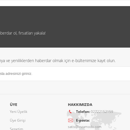
rdar ol, fırsatları yakala!
a ve yeniliklerden haberdar olmak için e-bültenimize kayıt olun.
ÜYE
HAKKIMIZDA
Yeni Üyelik
Telefon:
02722152159
Üye Girişi
E-posta:
satis@inzamoda.com
Sepetim