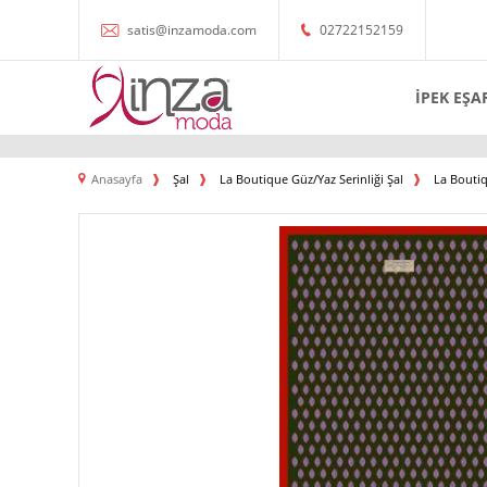
satis@inzamoda.com
02722152159
İPEK EŞA
Anasayfa
Şal
La Boutique Güz/Yaz Serinliği Şal
La Boutiq