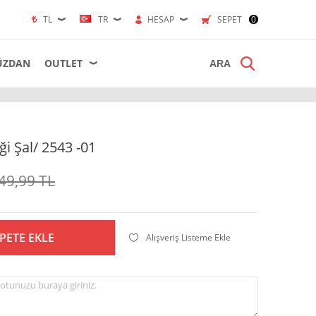
TL
TR
HESAP
SEPET
0
ÜZDAN
OUTLET
ği Şal/ 2543 -01
49,99
TL
PETE EKLE
Alışveriş Listeme Ekle
otunuzu buraya giriniz.