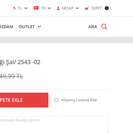
TL
TR
HESAP
SEPET
0
ÜZDAN
OUTLET
ği Şal/ 2543 -02
49,99
TL
PETE EKLE
Alışveriş Listeme Ekle
otunuzu buraya giriniz.