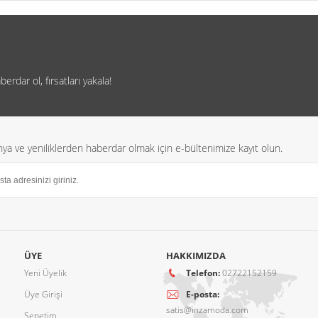
rdar ol, fırsatları yakala!
a ve yeniliklerden haberdar olmak için e-bültenimize kayıt olun.
ÜYE
HAKKIMIZDA
Yeni Üyelik
Telefon:
02722152159
Üye Girişi
E-posta:
satis@inzamoda.com
Sepetim