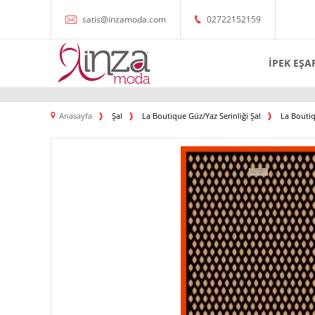
satis@inzamoda.com
02722152159
İPEK EŞA
Anasayfa
Şal
La Boutique Güz/Yaz Serinliği Şal
La Boutiq