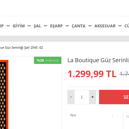
RP
GIYIM
ŞAL
EŞARP
ÇANTA
AKSESUAR
C
ue Güz Serinliği Şal/ 2543 -02
La Boutique Güz Serinli
%26
indirimli
1.299,99
TL
1.7
SE
Not
:
N