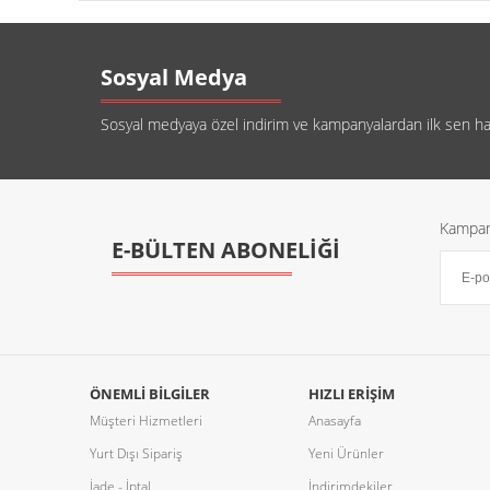
Sosyal Medya
Sosyal medyaya özel indirim ve kampanyalardan ilk sen habe
Kampany
E-BÜLTEN ABONELİĞİ
ÖNEMLI BILGILER
HIZLI ERIŞIM
Müşteri Hizmetleri
Anasayfa
Yurt Dışı Sipariş
Yeni Ürünler
İade - İptal
İndirimdekiler