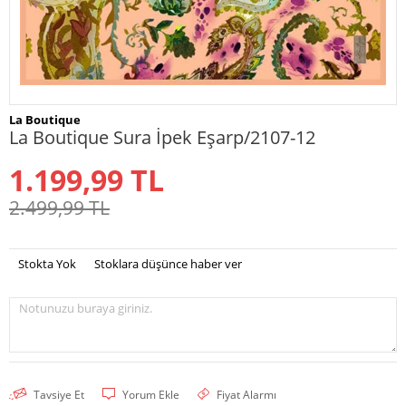
La Boutique
La Boutique Sura İpek Eşarp/2107-12
1.199,99
TL
2.499,99
TL
Stokta Yok
Stoklara düşünce haber ver
Notunuzu buraya giriniz.
Tavsiye Et
Yorum Ekle
Fiyat Alarmı