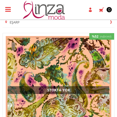
0
EŞARP
%52
indirimli
STOKTA YOK