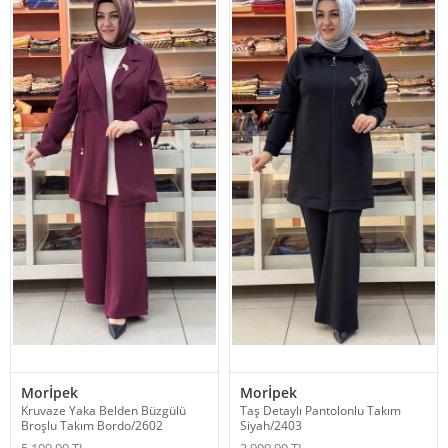
Morİpek
Morİpek
Kruvaze Yaka Belden Büzgülü
Taş Detaylı Pantolonlu Takım
Broşlu Takım Bordo/2602
Siyah/2403
5.199,99 TL
3.999,99 TL