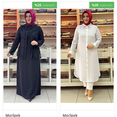
%25
indirimli
%35
indirimli
Morİpek
Morİpek