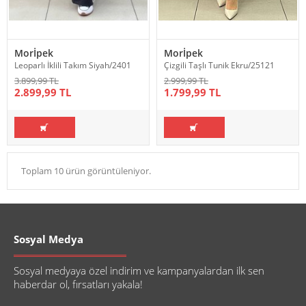
Morİpek
Morİpek
Leoparlı İklili Takım Siyah/2401
Çizgili Taşlı Tunik Ekru/25121
3.899,99 TL
2.999,99 TL
2.899,99 TL
1.799,99 TL
Toplam 10 ürün görüntüleniyor.
Sosyal Medya
Sosyal medyaya özel indirim ve kampanyalardan ilk sen
haberdar ol, fırsatları yakala!