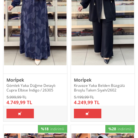
Morİpek
Morİpek
Gömlek Yaka Düğme Detaylı
Kruvaze Yaka Belden Büzgülü
Cupra Elbise İndigo / 26305
Broşlu Takım Siyah/2602
5.999,99 TL
5.199,99 TL
4.749,99 TL
4.249,99 TL
%18
indirimli
%28
indirimli