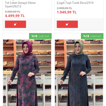
Tül Ceket Detaylı Elbise
Çizgili Taşlı Tunik Ekru/2510
Siyah/26212
2.999,99 TL
5.999,99 TL
1.949,99 TL
4.499,99 TL
%18
indirimli
%18
indirimli