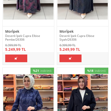
Morİpek
Morİpek
Desenli İpek Cupra Elbise
Desenli İpek Cupra Elbise
Pembe/26306
Siyah/26306
6.399,99 TL
6.399,99 TL
5.249,99 TL
5.249,99 TL
%21
indirimli
%18
indirimli