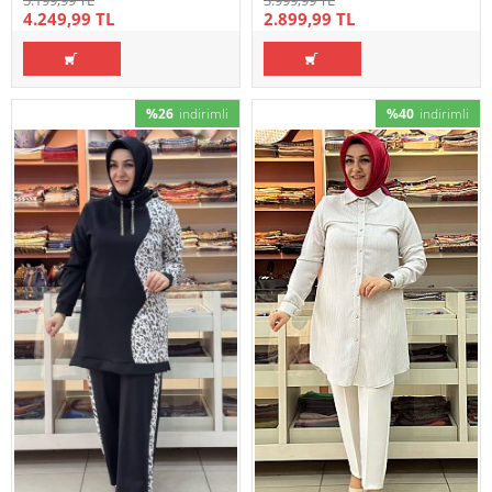
4.249,99 TL
2.899,99 TL
%26
indirimli
%40
indirimli