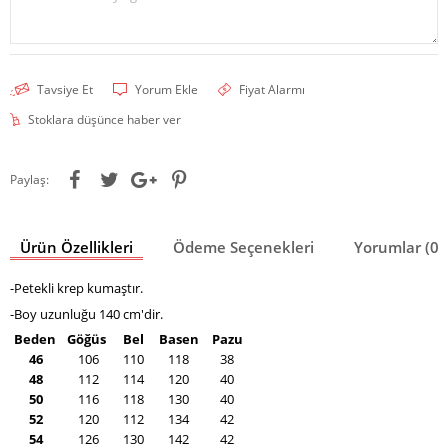
Tavsiye Et
Yorum Ekle
Fiyat Alarmı
Stoklara düşünce haber ver
Paylaş:
Ürün Özellikleri
Ödeme Seçenekleri
Yorumlar (0)
-Petekli krep kumaştır.
-Boy uzunluğu 140 cm'dir.
Beden
Göğüs
Bel
Basen
Pazu
46
106
110
118
38
48
112
114
120
40
50
116
118
130
40
52
120
112
134
42
54
126
130
142
42