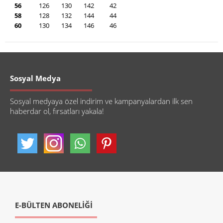
56
126
130
142
42
58
128
132
144
44
60
130
134
146
46
Sosyal Medya
Sosyal medyaya özel indirim ve kampanyalardan ilk sen
haberdar ol, fırsatları yakala!
E-BÜLTEN ABONELİĞİ