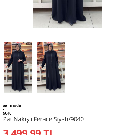
sar moda
-
9040
Pat Nakışlı Ferace Siyah/9040
3.499,99
TL