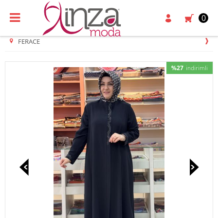
0
FERACE
%27
indirimli