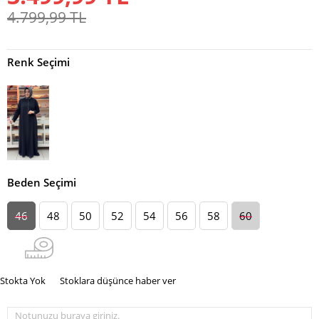
4.799,99
TL
Renk Seçimi
Beden Seçimi
46
48
50
52
54
56
58
60
Stokta Yok
Stoklara düşünce haber ver
Notunuzu buraya giriniz.