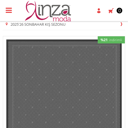
0
2025'26 SONBAHAR KIŞ SEZONU
%21
indirimli