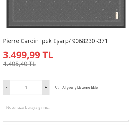
Pierre Cardin İpek Eşarp/ 9068230 -371
3.499,99
TL
4.405,40
TL
Alışveriş Listeme Ekle
Notunuzu buraya giriniz.