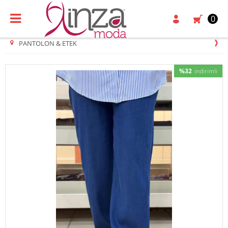
0
PANTOLON & ETEK
%32
indirimli