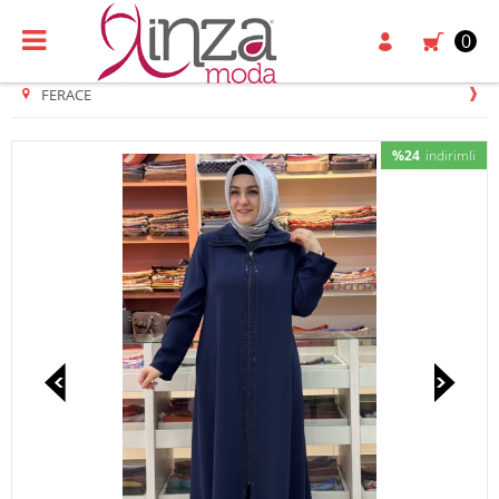
0
FERACE
%24
indirimli