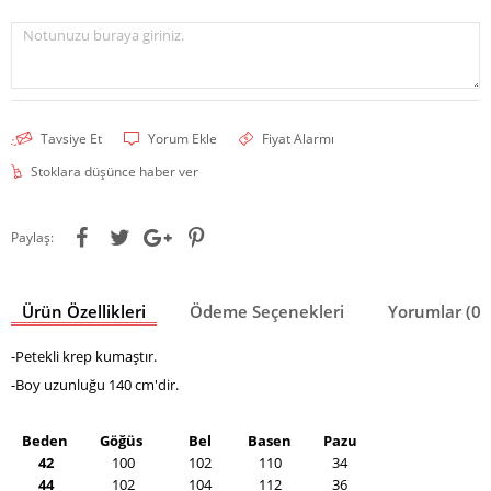
Notunuzu buraya giriniz.
Tavsiye Et
Yorum Ekle
Fiyat Alarmı
Stoklara düşünce haber ver
Paylaş:
Ürün Özellikleri
Ödeme Seçenekleri
Yorumlar (0)
-Petekli krep kumaştır.
-Boy uzunluğu 140 cm'dir.
Beden
Göğüs
Bel
Basen
Pazu
42
100
102
110
34
44
102
104
112
36