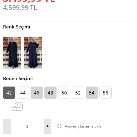
4.599,99
TL
Renk Seçimi
Beden Seçimi
42
44
46
48
50
52
54
56
Alışveriş Listeme Ekle