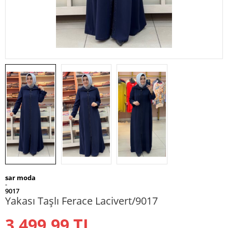
sar moda
-
9017
Yakası Taşlı Ferace Lacivert/9017
3.499,99
TL