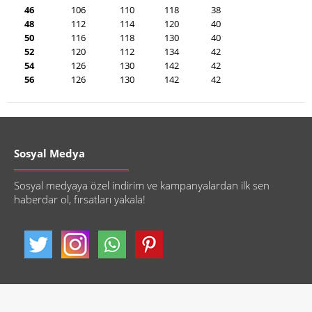
46
106
110
118
38
48
112
114
120
40
50
116
118
130
40
52
120
112
134
42
54
126
130
142
42
56
126
130
142
42
Sosyal Medya
Sosyal medyaya özel indirim ve kampanyalardan ilk sen
haberdar ol, fırsatları yakala!