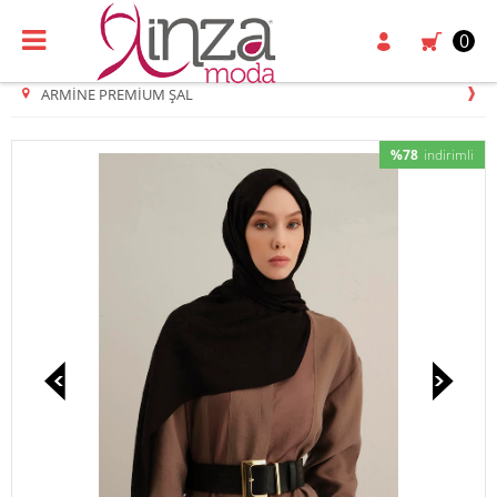
0
ARMINE PREMIUM ŞAL
%78
indirimli