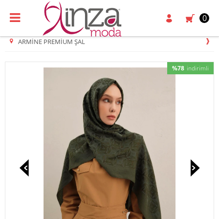
0
ARMINE PREMIUM ŞAL
%78
indirimli