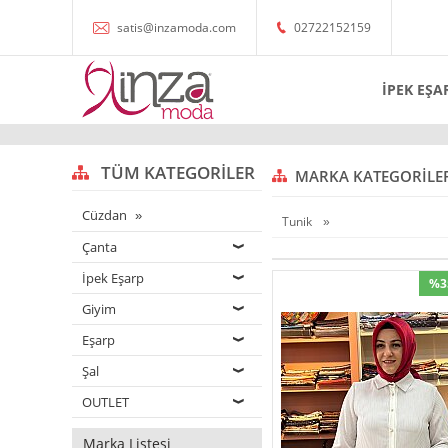
satis@inzamoda.com
02722152159
İPEK EŞA
TÜM KATEGORILER
MARKA KATEGORILE
Cüzdan
Tunik
Çanta
İpek Eşarp
%3
Giyim
Eşarp
Şal
OUTLET
Marka Listesi