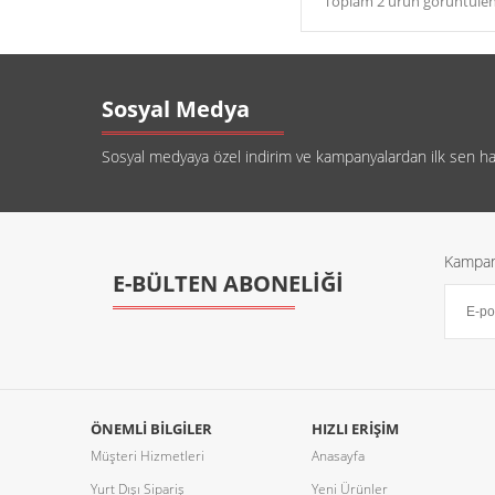
Toplam 2 ürün görüntülen
Sosyal Medya
Sosyal medyaya özel indirim ve kampanyalardan ilk sen habe
Kampany
E-BÜLTEN ABONELİĞİ
ÖNEMLI BILGILER
HIZLI ERIŞIM
Müşteri Hizmetleri
Anasayfa
Yurt Dışı Sipariş
Yeni Ürünler