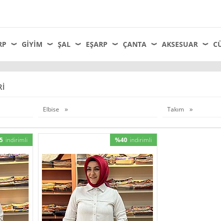
RP
GIYIM
ŞAL
EŞARP
ÇANTA
AKSESUAR
C
RI
Elbise
Takım
5
indirimli
%40
indirimli