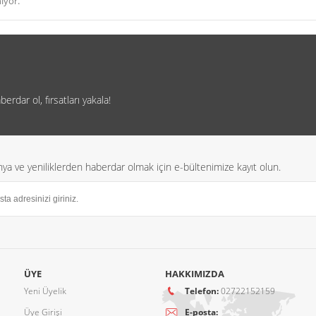
iyor.
rdar ol, fırsatları yakala!
a ve yeniliklerden haberdar olmak için e-bültenimize kayıt olun.
ÜYE
HAKKIMIZDA
Yeni Üyelik
Telefon:
02722152159
Üye Girişi
E-posta: