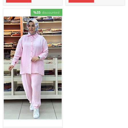
%35
discounted