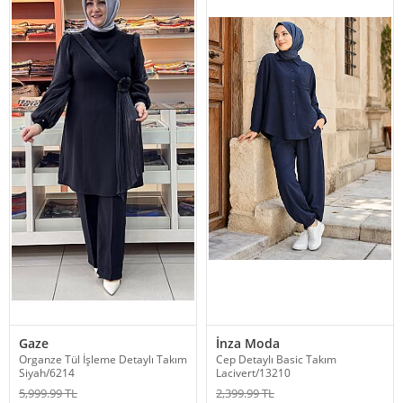
Gaze
İnza Moda
Organze Tül İşleme Detaylı Takım
Cep Detaylı Basic Takım
Siyah/6214
Lacivert/13210
5,999.99 TL
2,399.99 TL