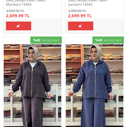
Dikiş Detaylı Etekli Takım
Dikiş Detaylı Etekli Takım
Mürdüm/ 14343
Lacivert/ 14343
3,999.99 TL
3,999.99 TL
2,699.99 TL
2,699.99 TL
%40
discounted
%40
discounted