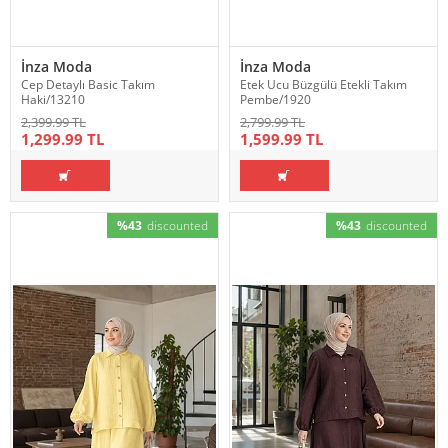
İnza Moda
İnza Moda
Cep Detaylı Basic Takım
Etek Ucu Büzgülü Etekli Takım
Haki/13210
Pembe/1920
2,399.99 TL
2,799.99 TL
1,299.99 TL
1,599.99 TL
%43
discounted
%43
discounted