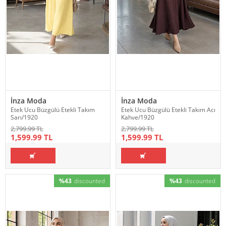
İnza Moda
İnza Moda
Etek Ucu Büzgülü Etekli Takım
Etek Ucu Büzgülü Etekli Takım Acı
Sarı/1920
Kahve/1920
2,799.99 TL
2,799.99 TL
1,599.99 TL
1,599.99 TL
%43
discounted
%43
discounted